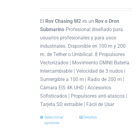
pueden
de
elegir
precios:
El
Rov Chasing M2
es un
Rov o Dron
en
desde
Submarino
Profesional diseñado para
la
2.699,00€
usuarios profesionales y para usos
página
hasta
industriales. Disponible en 100 m y 200
de
2.899,00€
m. de Tether o Umbilical. 8 Propulsores
producto
Vectorizados | Movimiento OMNI| Batería
Intercambiable | Velocidad de 3 nudos |
Sumergible a 100 m | Radio de 200 m |
Cámara EIS 4K UHD | Accesorios
Sofisticados | Propulsores anti-atascos |
Tarjeta SD extraíble | Fácil de Usar
Seleccionar
Detalles
Este
opciones
producto
tiene