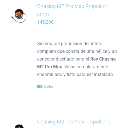
variantes.
Chasing M2 Pro Max Propulsor L
Las
corto
opciones
145,20
€
se
pueden
elegir
Sistema de propulsión delantero
en
completo que consta de una hélice y un
la
conector diseñado para el
Rov Chasing
página
M2 Pro Max
. Viene completamente
de
ensamblado y listo para ser instalado
producto
Detalles
Chasing M2 Pro Max Propulsor L