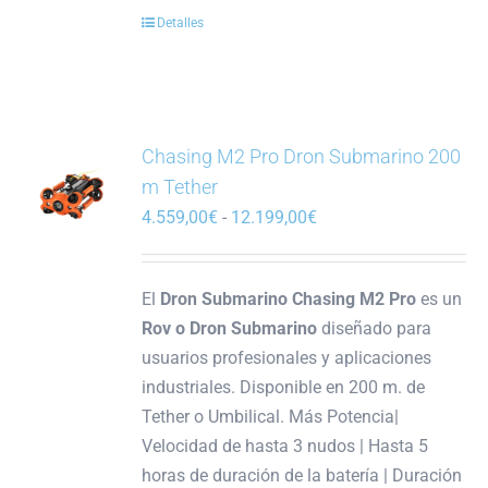
Detalles
Chasing M2 Pro Dron Submarino 200
m Tether
Rango
4.559,00
€
-
12.199,00
€
de
precios:
El
Dron Submarino Chasing M2 Pro
es un
desde
Rov o Dron Submarino
diseñado para
4.559,00€
usuarios profesionales y aplicaciones
hasta
industriales. Disponible en 200 m. de
12.199,00€
Tether o Umbilical. Más Potencia|
Velocidad de hasta 3 nudos | Hasta 5
horas de duración de la batería | Duración