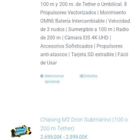
100 m y 200 m. de Tether o Umbilical. 8
Propulsores Vectorizados | Movimiento
OMNI| Batería Intercambiable | Velocidad
de 3 nudos | Sumergible a 100 m | Radio
de 200 m | Cámara EIS 4K UHD |
Accesorios Sofisticados | Propulsores
anti-atascos | Tarjeta SD extraíble | Fácil
de Usar
Seleccionar
Detalles
Este
opciones
producto
tiene
múltiples
variantes.
Las
Chasing M2 Dron Submarino (100 o
opciones
200 m Tether)
se
Rango
2.699,00
€
-
2.899,00
€