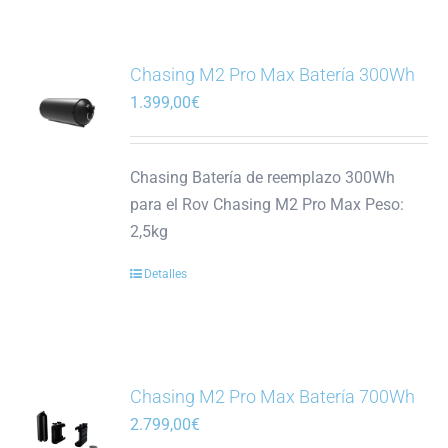
múltiples
variantes.
Las
Chasing M2 Pro Max Batería 300Wh
opciones
1.399,00
€
se
pueden
Chasing Batería de reemplazo 300Wh
elegir
para el Rov Chasing M2 Pro Max Peso:
en
2,5kg
la
página
Detalles
de
producto
Chasing M2 Pro Max Batería 700Wh
2.799,00
€