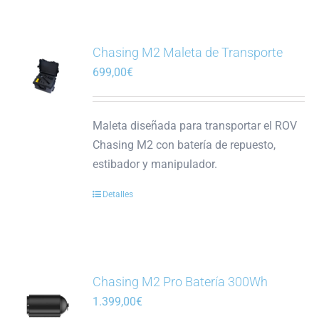
múltiples
variantes.
Las
Chasing M2 Maleta de Transporte
opciones
699,00
€
se
pueden
Maleta diseñada para transportar el ROV
elegir
Chasing M2 con batería de repuesto,
en
estibador y manipulador.
la
página
Detalles
de
producto
Chasing M2 Pro Batería 300Wh
1.399,00
€