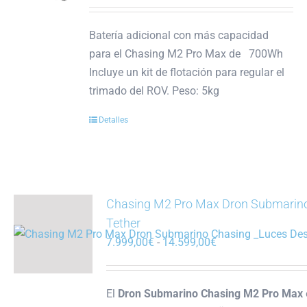
Batería adicional con más capacidad
para el Chasing M2 Pro Max de 700Wh
Incluye un kit de flotación para regular el
trimado del ROV. Peso: 5kg
Detalles
Chasing M2 Pro Max Dron Submarin
Tether
Rango
7.999,00
€
-
14.599,00
€
de
precios:
El
Dron Submarino Chasing M2 Pro Max
desde