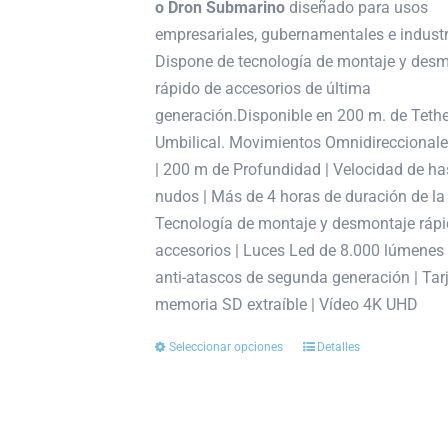
o Dron Submarino
diseñado para usos
7.999,00€
empresariales, gubernamentales e industr
hasta
Dispone de tecnología de montaje y des
14.599,00€
rápido de accesorios de última
generación.Disponible en 200 m. de Tethe
Umbilical. Movimientos Omnidireccionale
| 200 m de Profundidad | Velocidad de ha
nudos | Más de 4 horas de duración de la 
Tecnología de montaje y desmontaje rápi
accesorios | Luces Led de 8.000 lúmenes 
anti-atascos de segunda generación | Tar
memoria SD extraíble | Vídeo 4K UHD
Seleccionar opciones
Detalles
Este
producto
tiene
múltiples