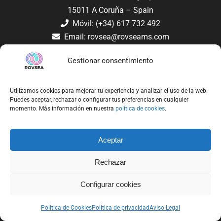
15011 A Coruña – Spain
Móvil: (+34) 617 732 492
Email:
rovsea@rovseams.com
Gestionar consentimiento
Chasing M2
Chasing M2 S
Utilizamos cookies para mejorar tu experiencia y analizar el uso de la web.
Puedes aceptar, rechazar o configurar tus preferencias en cualquier
Chasing M2 Pro
momento. Más información en nuestra
política de cookies
.
Chasing M2 Pro Max
Chasing X
Aceptar
Rov Lanai Basic
Rov
Rechazar
Rov Submarino
Drones Submarinos
Configurar cookies
Dron Submarino
Política de Cookies
Política de privacidad
Aviso Legal