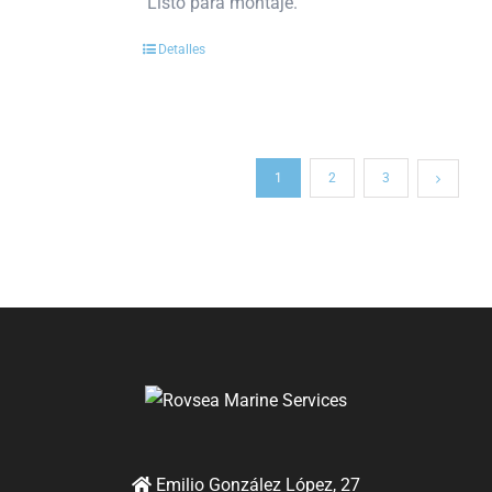
Listo para montaje.
Detalles
1
2
3
Emilio González López, 27