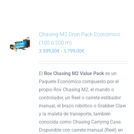
Chasing M2 Dron Pack Económico
(100 o 200 m)
Rango
3.599,00
€
-
3.799,00
€
de
precios:
El
Rov Chasing M2 Value Pack
es un
desde
Paquete Económico compuesto por el
3.599,00€
propio Rov Chasing M2, el mando o
hasta
controlador, un Reel o carrete estibador
3.799,00€
manual, el brazo robótico o Grabber Claw
y la maleta de transporte, también
conocida como Chasing Carrying Case.
Disponible con carrete manual (Reel) en