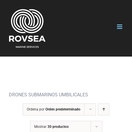
Saltar
al
contenido
DRONES SUBMARINOS UMBILICALES
Ordena por
Orden predeterminado
Mostrar
30 productos