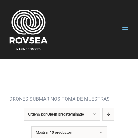
Saltar
al
contenido
DRONES SUBMARINOS TOMA DE MUESTRAS
Ordena por
Orden predeterminado
Mostrar
10 productos