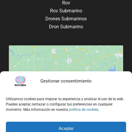
Rov
Rov Submarino
Drones Submarinos
Dron Submarino
Gestionar consentimiento
Haz clic para aceptar cookies de marketing
y permitir este contenido
Utilizamos cookies para mejorar tu experiencia y analizar el uso de la web.
Puedes aceptar, rechazar o configurar tus preferencias en cualquier
momento. Más información en nuestra
política de cookies
.
Aceptar