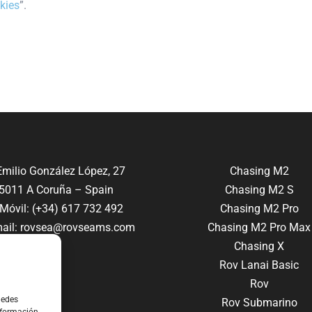
kies
”.
milio González López, 27
Chasing M2
5011 A Coruña – Spain
Chasing M2 S
óvil: (+34) 617 732 492
Chasing M2 Pro
ail:
rovsea@rovseams.com
Chasing M2 Pro Max
Chasing X
Rov Lanai Basic
Rov
uedes
Rov Submarino