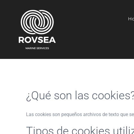
Saltar
al
H
contenido
¿Qué son las cookies
Las cookies son pequeños archivos de texto que se
Tipos de cookies util