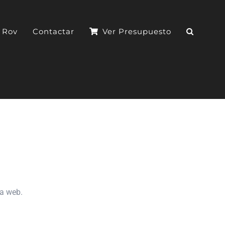
l Rov
Contactar
Ver Presupuesto
na web.