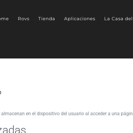
ome
Rovs
Tienda
Aplicaciones
La Casa de
?
 almacenan en el dispositivo del usuario al acceder a una pági
izadas