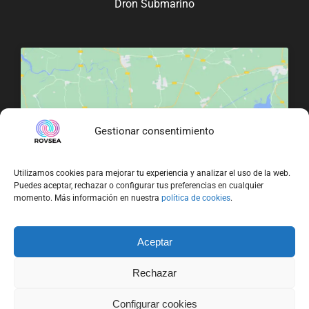
Dron Submarino
Gestionar consentimiento
Haz clic para aceptar cookies de marketing
y permitir este contenido
Utilizamos cookies para mejorar tu experiencia y analizar el uso de la web.
Puedes aceptar, rechazar o configurar tus preferencias en cualquier
momento. Más información en nuestra
política de cookies
.
Aceptar
Rechazar
Configurar cookies