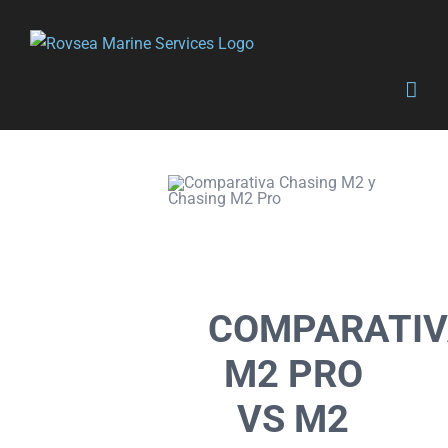
Saltar
al
contenido
COMPARATI
M2 PRO
VS M2