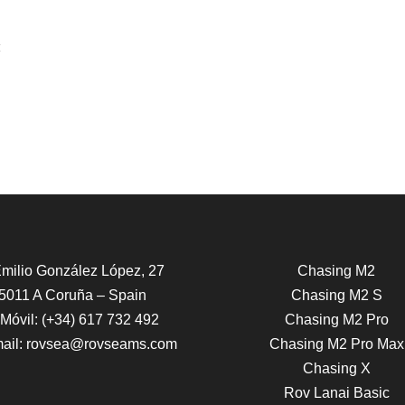
milio González López, 27
Chasing M2
5011 A Coruña – Spain
Chasing M2 S
óvil: (+34) 617 732 492
Chasing M2 Pro
ail:
rovsea@rovseams.com
Chasing M2 Pro Max
Chasing X
Rov Lanai Basic