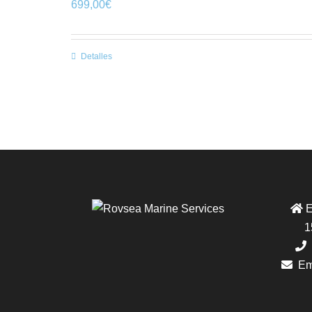
699,00
€
Detalles
E
1
M
Em