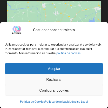
Gestionar consentimiento
Haz clic para aceptar cookies de marketing
y permitir este contenido
Utilizamos cookies para mejorar tu experiencia y analizar el uso de la web.
Puedes aceptar, rechazar o configurar tus preferencias en cualquier
momento. Más información en nuestra
política de cookies
.
Aceptar
Rechazar
Configurar cookies
© Copyright 2026 |
Rovsea Marine Services S.L.
|
Aviso legal
Política de Cookies
|
Política de cookies
Política de privacidad
|
Política de privacidad
Aviso Legal