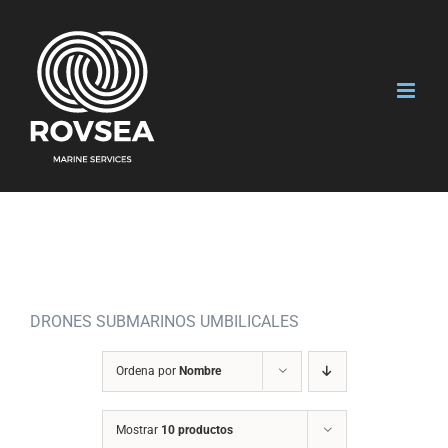
Saltar
al
contenido
DRONES SUBMARINOS UMBILICALES
Ordena por
Nombre
Mostrar
10 productos