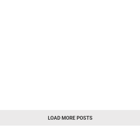
Cómo utilizar modul
El módulo de superficie Chasing, ta
(SPSS), es un accesorio para los ROVs
LEARN MORE
LOAD MORE POSTS