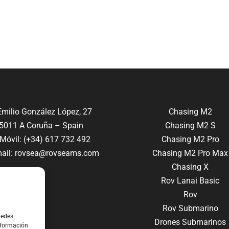
milio González López, 27
Chasing M2
5011 A Coruña – Spain
Chasing M2 S
óvil: (+34) 617 732 492
Chasing M2 Pro
ail:
rovsea@rovseams.com
Chasing M2 Pro Max
Chasing X
Rov Lanai Basic
Rov
Rov Submarino
uedes
Drones Submarinos
nformación