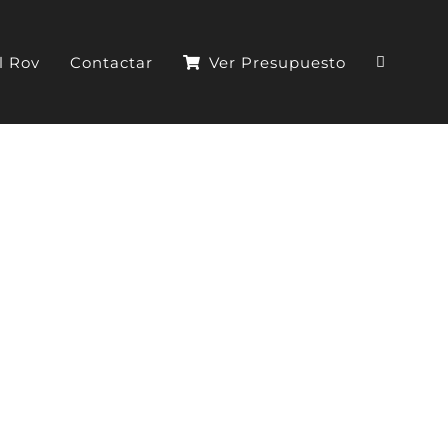
l Rov
Contactar
Ver Presupuesto
 el Chasing Reel
ñado para gestionar de manera eficiente el cable de